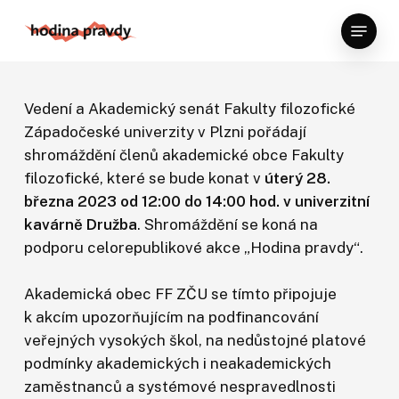
Skip
Menu
to
Close
main
Menu
content
Vedení a Akademický senát Fakulty filozofické
Západočeské univerzity v Plzni pořádají
shromáždění členů akademické obce Fakulty
filozofické, které se bude konat v
úterý 28.
března 2023 od 12:00 do 14:00 hod. v univerzitní
kavárně Družba
. Shromáždění se koná na
podporu celorepublikové akce „Hodina pravdy“.
Akademická obec FF ZČU se tímto připojuje
k akcím upozorňujícím na podfinancování
veřejných vysokých škol, na nedůstojné platové
podmínky akademických i neakademických
zaměstnanců a systémové nespravedlnosti