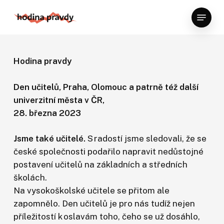
Skip
Menu
to
Close
main
Menu
content
Hodina pravdy
Den učitelů, Praha, Olomouc a patrně též další
univerzitní města v ČR,
28. března 2023
Jsme také učitelé.
S radostí jsme sledovali, že se
české společnosti podařilo napravit nedůstojné
postavení učitelů na základních a středních
školách.
Na vysokoškolské učitele se přitom ale
zapomnělo. Den učitelů je pro nás tudíž nejen
příležitostí k oslavám toho, čeho se už dosáhlo,