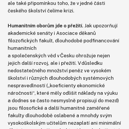
ale také připomínkou toho, že v jedné části
českého školství čelíme krizi.
Humanitním oborům jde o přežití.
Jak upozorňují
akademické senáty i Asociace děkanů
filozofických fakult, dlouhodobé podfinancování
humanitních
a společenských věd v Česku ohrožuje nejen
jejich další rozvoj, ale i přežití. V důsledku
nedostatečného množství peněz ve vysokém
školství i různých dlouhodobých systémových
nespravedlností („koeficienty ekonomické
náročnosti“, které měly odlišit náklady na výuku
a dodnes se často nesmyslně propisují do mezd)
jsou filosofické a další humanitně zaměřené
fakulty dlouhodobě oslabené a mnohdy svým
vysokoškolským učitelům nezaplatí ani minimální