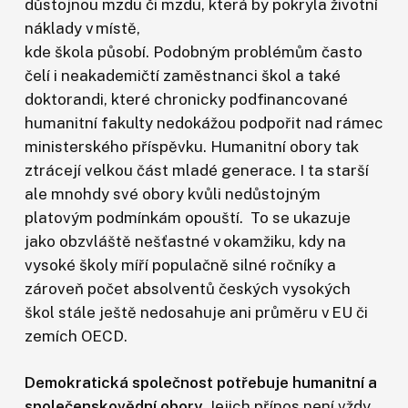
důstojnou mzdu či mzdu, která by pokryla životní
náklady v místě,
kde škola působí. Podobným problémům často
čelí i neakademičtí zaměstnanci škol a také
doktorandi, které chronicky podfinancované
humanitní fakulty nedokážou podpořit nad rámec
ministerského příspěvku. Humanitní obory tak
ztrácejí velkou část mladé generace. I ta starší
ale mnohdy své obory kvůli nedůstojným
platovým podmínkám opouští. To se ukazuje
jako obzvláště nešťastné v okamžiku, kdy na
vysoké školy míří populačně silné ročníky a
zároveň počet absolventů českých vysokých
škol stále ještě nedosahuje ani průměru v EU či
zemích OECD.
Demokratická společnost potřebuje humanitní a
společenskovědní obory.
Jejich přínos není vždy