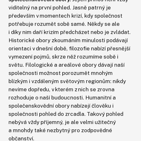
viditelný na první pohled. Jasně patrný je
především v momentech krizí, kdy společnost
potřebuje rozumět sobě samé. Někdy se ale
i díky nim daří krizím předcházet nebo je zvládat.
Historické obory zkoumáním minulosti podávají
orientaci v dnešní době, filozofie nabízí přesnější
vymezení pojmů, skrze něž rozumíme sobě i
světu. Filologické a areálové obory dávají naší
společnosti možnost porozumět mnohým
blízkým i vzdáleným světovým regionům: nikdy
nevíme dopředu, v kterém z nich se zrovna
rozhoduje o naší budoucnosti. Humanitní a
společenskovědní obory nabízejí člověku i
společnosti pohled do zrcadla. Takový pohled
nebývá vždy příjemný, je ale velmi užitečný
a mnohdy také nezbytný pro zodpovědné
občanství.