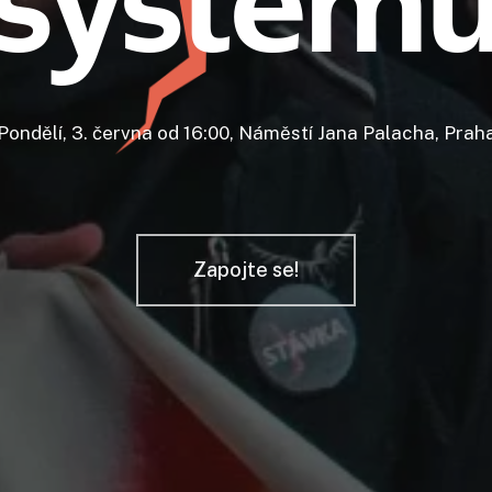
s
y
s
t
é
m
Pondělí, 3. června od 16:00, Náměstí Jana Palacha, Prah
Zapojte se!