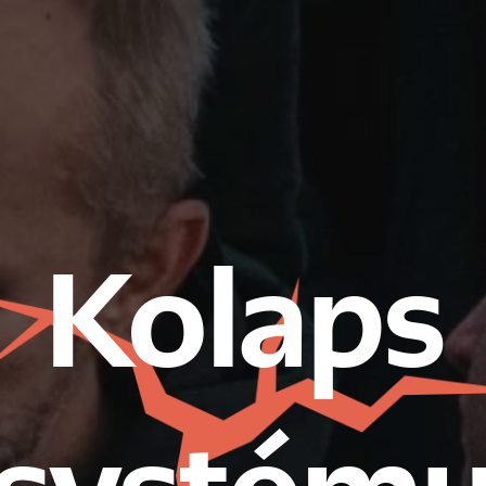
K
o
l
a
p
s